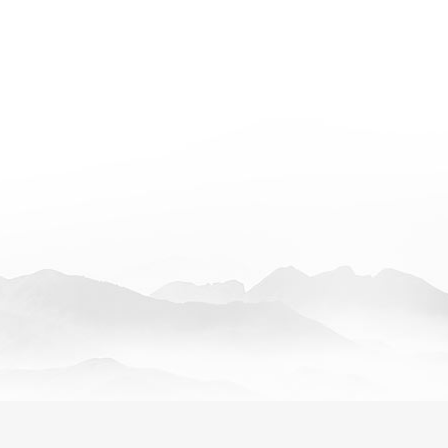
山西智慧五台山
正坤集团旗下的高科
府旅游主管部门等提
件集成应用，电子商
化会展等一体化服务